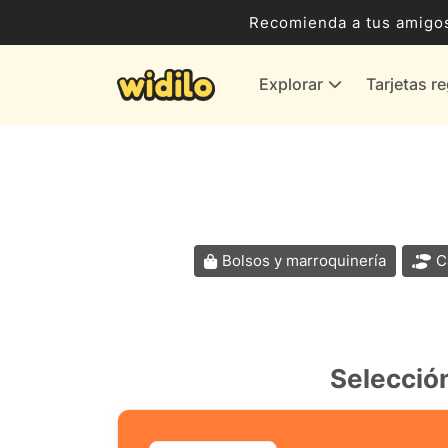
Ocio, Entretenimiento y Cultura
Recomienda a tus amigos
Compras para empresas
Explorar
Tarjetas r
Proveedores de gas y energía
Bancos y Seguros
Todas las tiendas
Bolsos y marroquinería
C
Selecció