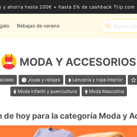
 y ahorra hasta 200€ + hasta 5% de cashback Trip.com
egalo
Rebajas de verano
MODA Y ACCESORIOS
alzado
Joyas y relojes
Lencería y ropa interior
Moda infantil y puericultura
Moda Masculina
n de hoy para la categoría Moda y A