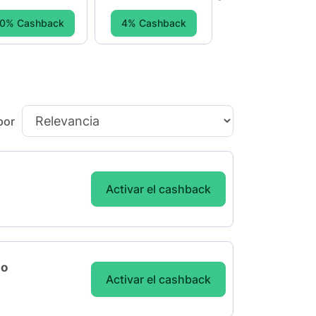
0% Cashback
4% Cashback
por
Activar el cashback
do
Activar el cashback