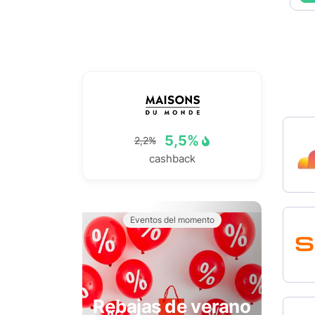
5,5%
2,2%
cashback
Eventos del momento
Rebajas de verano