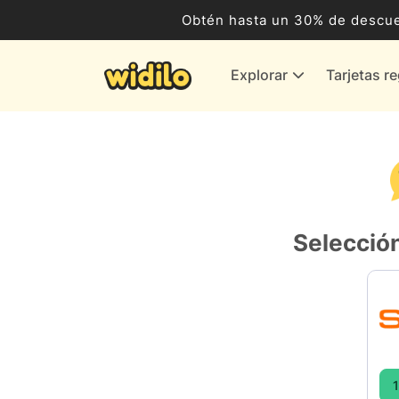
Ocio, Entretenimiento y Cultura
Obtén hasta un 30% de descue
Compras para empresas
Explorar
Tarjetas r
Proveedores de gas y energía
Bancos y Seguros
Todas las tiendas
Selección