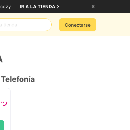
IR A LA TIENDA
mcozy
Conectarse
A
 Telefonía