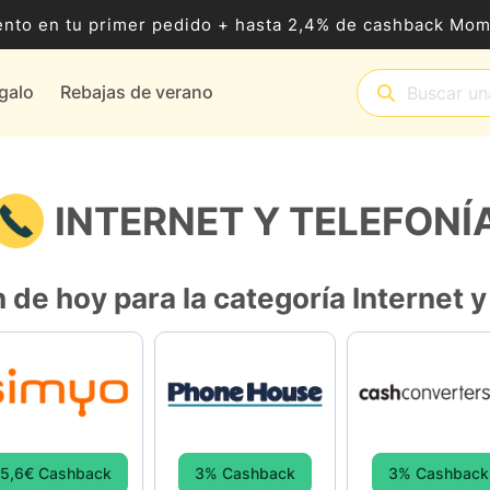
nto en tu primer pedido + hasta 2,4% de cashback Mo
egalo
Rebajas de verano
INTERNET Y TELEFONÍ
 de hoy para la categoría Internet y
15,6€ Cashback
3% Cashback
3% Cashback