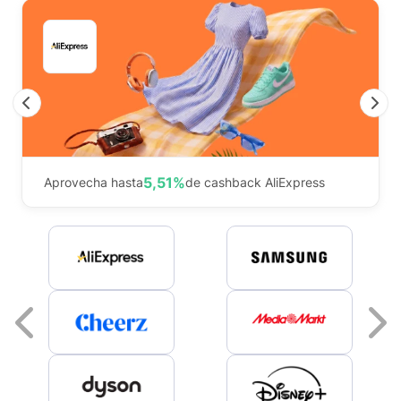
Previous
N
5,51%
Aprovecha hasta
de cashback AliExpress
Previous