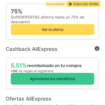
Acumulable
Selección Widilo
75%
SUPEROFERTAS ¡Ahorra hasta un 75% de
descuento!
Ver la oferta
Cashback AliExpress
5,51%
reembolsado en tu compra
+5€
de regalo al registrarte
Aprovecha los beneficios
Ofertas AliExpress