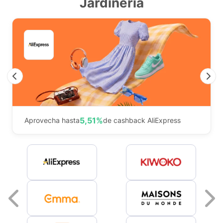
Jardinería
Previous
N
5,51%
Aprovecha hasta
de cashback AliExpress
Previous