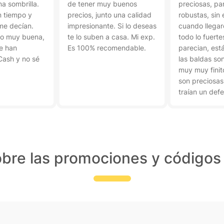
a sombrilla.
de tener muy buenos
preciosas, pa
n tiempo y
precios, junto una calidad
robustas, sin
me decían.
impresionante. Si lo deseas
cuando llegar
io muy buena,
te lo suben a casa. Mi exp.
todo lo fuert
e han
Es 100% recomendable.
parecian, est
Cash y no sé
las baldas so
muy muy finit
son preciosas
traían un defe
sobra un torni
lateral y falta
baldas. No cr
vayan a desm
ahí, pero deb
bre las promociones y código
más cuidado 
cosas.