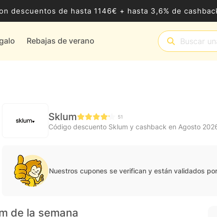
8 con descuentos de hasta 1146€ + hasta 3,6% de cashb
egalo
Rebajas de verano
Sklum
51
Código descuento Sklum y cashback en Agosto 202
Nuestros cupones se verifican y están validados po
um de la semana