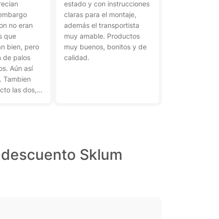
recian
estado y con instrucciones
 embargo
claras para el montaje,
on no eran
además el transportista
es que
muy amable. Productos
án bien, pero
muy buenos, bonitos y de
n de palos
calidad.
os. Aún así
. Tambien
cto las dos,
llo de un
 uno de las
eo que se
ontar por
erían tener
s descuento Sklum
con esas