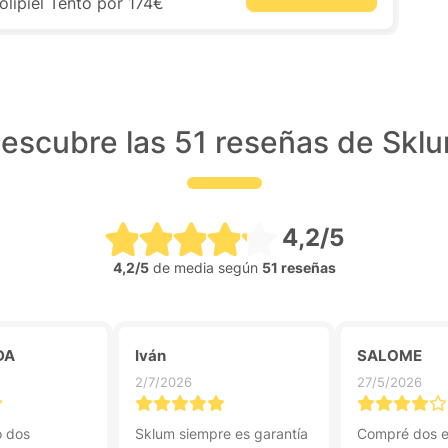
lipiel Tento por 174€
escubre las 51 reseñas de Skl
4,2/5
4,2/5
de media según
51 reseñas
DA
Iván
SALOME
2/7/2026
27/5/2026
 dos
Sklum siempre es garantía
Compré dos e