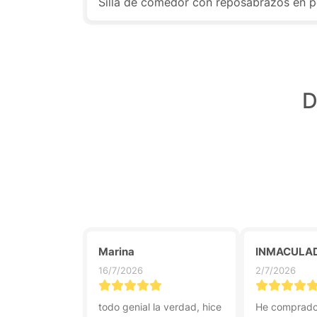
Silla de comedor con reposabrazos en po
D
Marina
INMACULA
16/7/2026
2/7/2026
todo genial la verdad, hice
He comprado