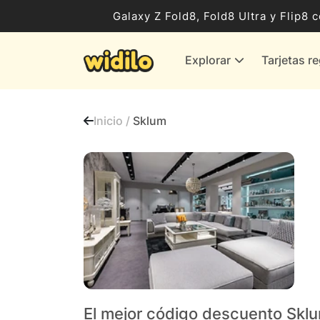
Ocio, Entretenimiento y Cultura
Galaxy Z Fold8, Fold8 Ultra y Flip
Compras para empresas
Explorar
Tarjetas r
Proveedores de gas y energía
Bancos y Seguros
Inicio /
Sklum
Todas las tiendas
El mejor código descuento Skl