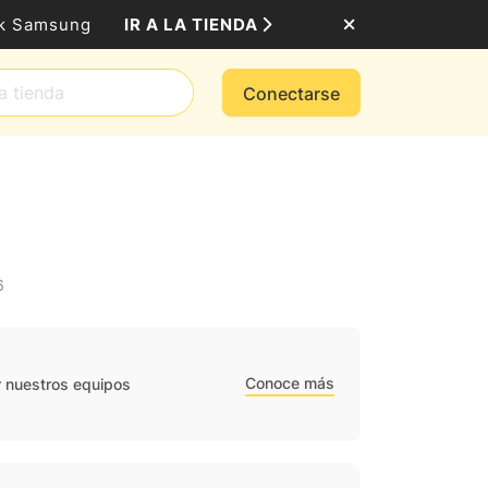
IR A LA TIENDA
ack Samsung
Conectarse
6
Conoce más
r nuestros equipos