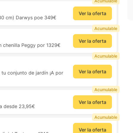
Acumulable
Ver la oferta
Ø80 cm) Darwys poe 349€
Acumulable
Ver la oferta
en chenilla Peggy por 1329€
Acumulable
Ver la oferta
u conjunto de jardín ¡A por
Acumulable
Ver la oferta
da desde 23,95€
Acumulable
Ver la oferta