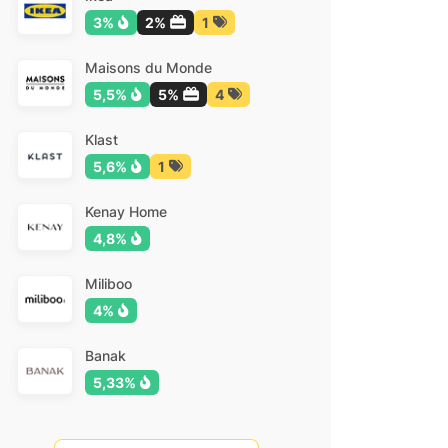
3%
2%
1
Maisons du Monde
5,5%
5%
4
Klast
5,6%
1
Kenay Home
4,8%
Miliboo
4%
Banak
5,33%