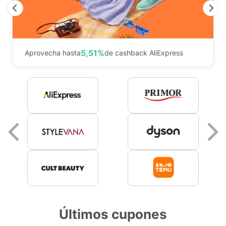
Previous
N
5,51%
Aprovecha hasta
de cashback AliExpress
Previous
Últimos cupones