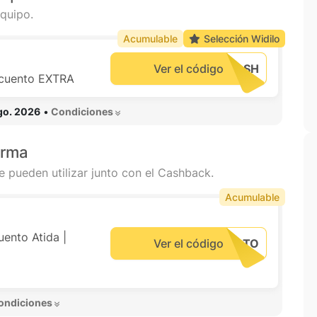
quipo.
Acumulable
Selección Widilo
Ver el código
scuento EXTRA
go. 2026
•
 Condiciones 
arma
e pueden utilizar junto con el Cashback.
Acumulable
ento Atida |
Ver el código
ondiciones 