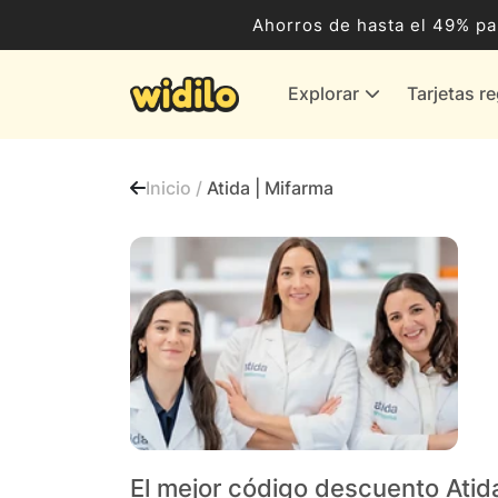
Ocio, Entretenimiento y Cultura
Ahorros de hasta el 49% pa
Compras para empresas
Explorar
Tarjetas r
Proveedores de gas y energía
Bancos y Seguros
Inicio /
Atida | Mifarma
Todas las tiendas
El mejor código descuento Atid