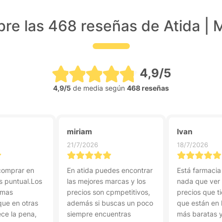
re las 468 reseñas de Atida | 
4,9/5
4,9/5
de media según
468 reseñas
miriam
Ivan
21/7/2026
18/7/2026
comprar en
En atida puedes encontrar
Está farmacia
s puntual.Los
las mejores marcas y los
nada que ver 
 mas
precios son cpmpetitivos,
precios que t
ue en otras
además si buscas un poco
que están en l
ce la pena,
siempre encuentras
más baratas 