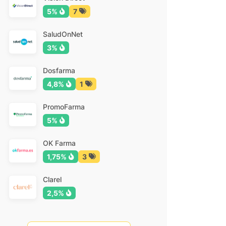
5%
7
SaludOnNet
3%
Dosfarma
4,8%
1
PromoFarma
5%
OK Farma
1,75%
3
Clarel
2,5%