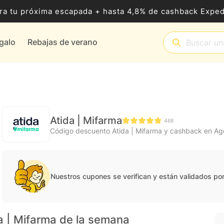
ra tu próxima escapada + hasta 4,8% de cashback Exped
egalo
Rebajas de verano
Atida | Mifarma
468
Código descuento Atida | Mifarma y cashback en A
Nuestros cupones se verifican y están validados po
a | Mifarma de la semana