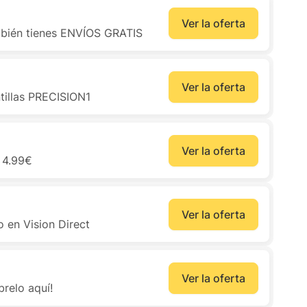
Ver la oferta
ambién tienes ENVÍOS GRATIS
Ver la oferta
tillas PRECISION1
Ver la oferta
e 4.99€
Ver la oferta
 en Vision Direct
Ver la oferta
relo aquí!