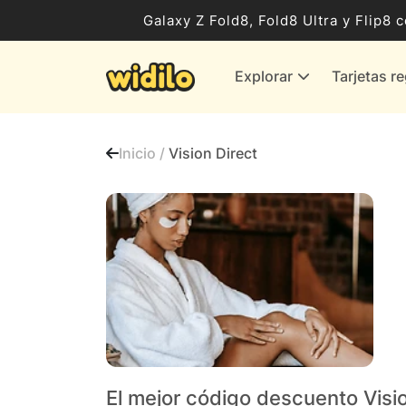
Ocio, Entretenimiento y Cultura
Galaxy Z Fold8, Fold8 Ultra y Flip
Compras para empresas
Explorar
Tarjetas r
Proveedores de gas y energía
Bancos y Seguros
Inicio /
Vision Direct
Todas las tiendas
El mejor código descuento Visi