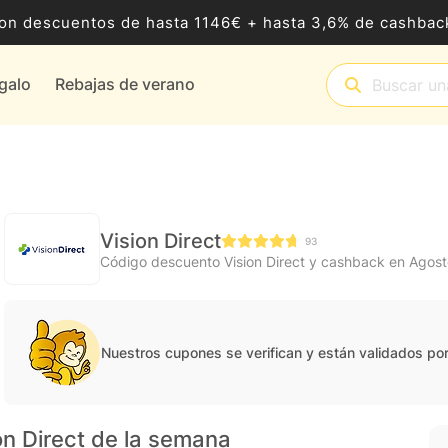
8 con descuentos de hasta 1146€ + hasta 3,6% de cashb
egalo
Rebajas de verano
Vision Direct
93
Código descuento Vision Direct y cashback en Agos
Nuestros cupones se verifican y están validados po
on Direct de la semana