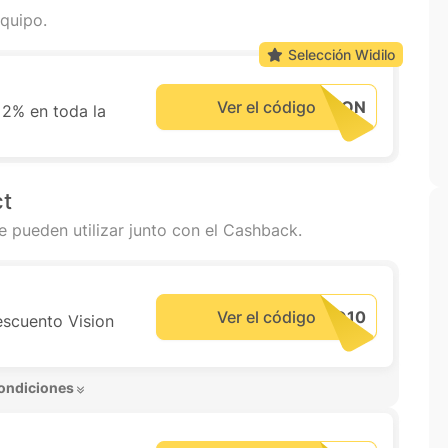
quipo.
Selección Widilo
Ver el código
 2% en toda la
ct
e pueden utilizar junto con el Cashback.
Ver el código
escuento Vision
ondiciones 