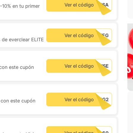
Ver el código
-10% en tu primer
Ver el código
s de everclear ELITE
Ver el código
con este cupón
Ver el código
M con este cupón
Ver el código