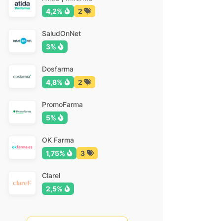
4,2%
2
SaludOnNet
3%
Dosfarma
4,8%
2
PromoFarma
5%
OK Farma
1,75%
3
Clarel
2,5%