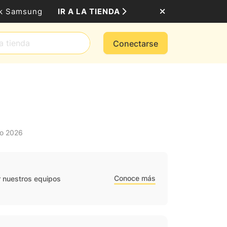
IR A LA TIENDA
ack Samsung
Conectarse
to 2026
Conoce más
r nuestros equipos