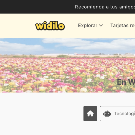
Ocio, Entretenimiento y Cultura
Recomienda a tus amigos
Compras para empresas
Explorar
Tarjetas r
Proveedores de gas y energía
Bancos y Seguros
Todas las tiendas
En W
Tecnologí