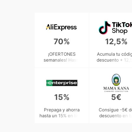
70%
12,5%
¡OFERTONES
Acumula tu códi
semanales! Hasta
descuento + 12,
70% en esta
de cashback ¿Lo 
selección...
a dejar ir?
actualizada
semanalmente
15%
5€
Prepaga y ahorra
Consigue -5€ d
hasta un 15% en línea
descuento en t
¡Aprovéchalo!
primer pedido