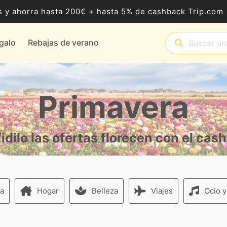
 y ahorra hasta 200€ + hasta 5% de cashback Trip.com
egalo
Rebajas de verano
Primavera
idilo las ofertas florecen con el cas
a
Hogar
Belleza
Viajes
Ocio y