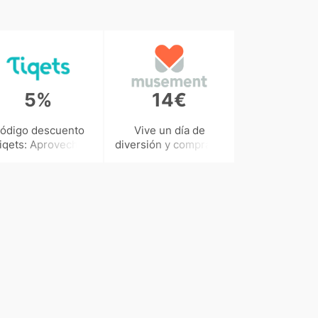
5%
14€
ódigo descuento
Vive un día de
iqets: Aprovecha
diversión y compra tu
5% en traslados a
entrada a parques de
nivel mundial
diversión desde 14€