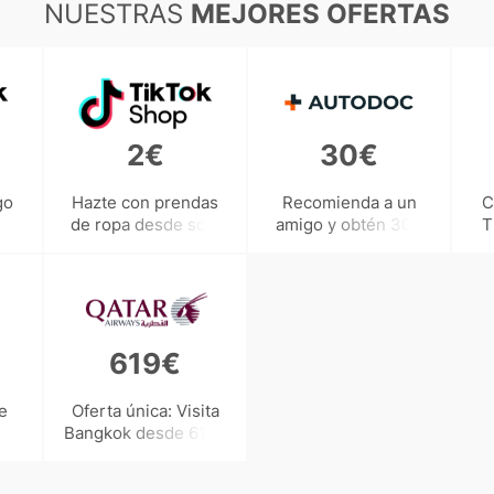
NUESTRAS
MEJORES OFERTAS
2€
30€
go
Hazte con prendas
Recomienda a un
C
5%
de ropa desde solo
amigo y obtén 30€
T
vas
2€ ¡Sin necesidad de
de bonificación
-
un cupón TikTok
Shop!
619€
e
Oferta única: Visita
u
Bangkok desde 619€