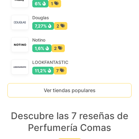
6%
1
Douglas
7,27%
2
Notino
1,6%
2
LOOKFANTASTIC
11,2%
7
Ver tiendas populares
Descubre las 7 reseñas de
Perfumería Comas