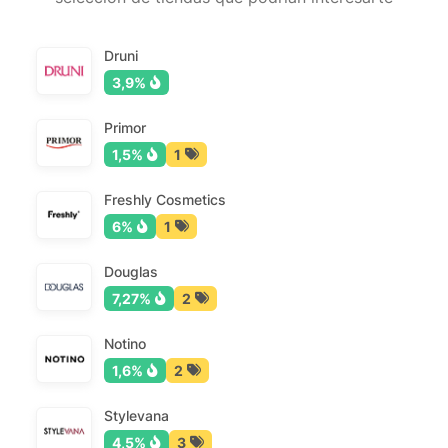
Druni
3,9%
Primor
1,5%
1
Freshly Cosmetics
6%
1
Douglas
7,27%
2
Notino
1,6%
2
Stylevana
4,5%
3