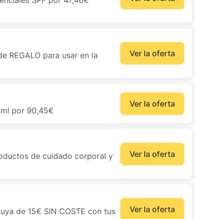
esenciales SPF por 47,46€
Ver la oferta
de REGALO para usar en la
Ver la oferta
ml por 90,45€
Ver la oferta
roductos de cuidado corporal y
Ver la oferta
a tuya de 15€ SIN COSTE con tus