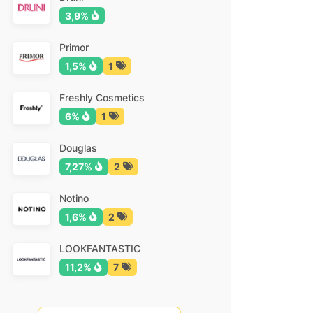
3,9%
Primor
1,5%
1
Freshly Cosmetics
6%
1
Douglas
7,27%
2
Notino
1,6%
2
LOOKFANTASTIC
11,2%
7