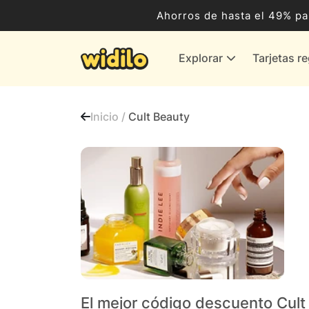
Ocio, Entretenimiento y Cultura
Ahorros de hasta el 49% pa
Compras para empresas
Explorar
Tarjetas r
Proveedores de gas y energía
Bancos y Seguros
Inicio /
Cult Beauty
Todas las tiendas
El mejor código descuento Cult