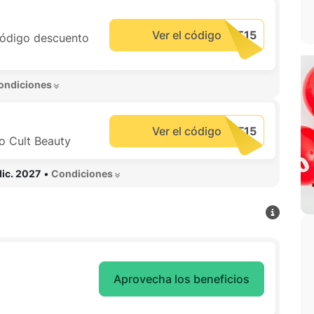
Ver el código
código descuento
ondiciones 
Ver el código
o Cult Beauty
dic. 2027
•
 Condiciones 
Aprovecha los beneficios