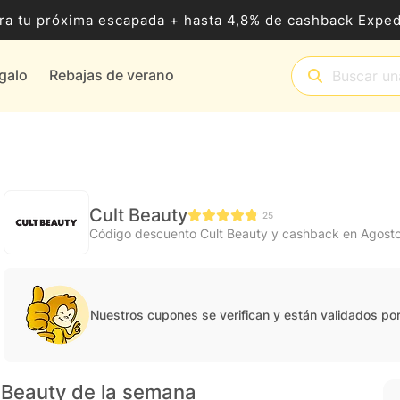
ra tu próxima escapada + hasta 4,8% de cashback Exped
egalo
Rebajas de verano
Cult Beauty
25
Código descuento Cult Beauty y cashback en Agost
Nuestros cupones se verifican y están validados po
 Beauty de la semana