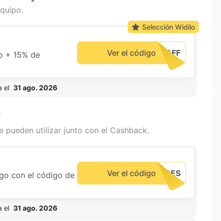
quipo.
Selección Widilo
Ver el código
o + 15% de
 el  
31 ago. 2026
y
e pueden utilizar junto con el Cashback.
Ver el código
ogo con el código de
 el  
31 ago. 2026