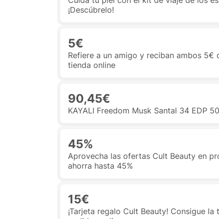
Cuida tu piel con el kit de viaje de los 
¡Descúbrelo!
5€
Refiere a un amigo y reciban ambos 5€ 
tienda online
90,45€
KAYALI Freedom Musk Santal 34 EDP 50
45%
Aprovecha las ofertas Cult Beauty en p
ahorra hasta 45%
15€
¡Tarjeta regalo Cult Beauty! Consigue l