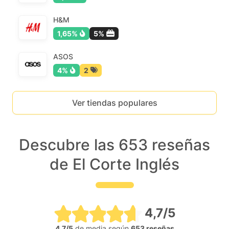
H&M
1,65%
5%
ASOS
4%
2
Ver tiendas populares
Descubre las 653 reseñas
de El Corte Inglés
4,7/5
4,7/5
de media según
653 reseñas