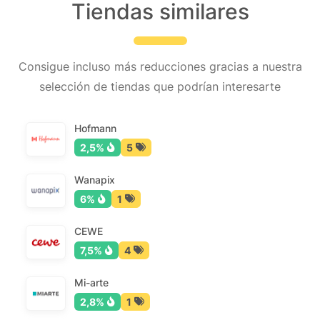
Tiendas similares
Consigue incluso más reducciones gracias a nuestra
selección de tiendas que podrían interesarte
Hofmann
2,5%
5
Wanapix
6%
1
CEWE
7,5%
4
Mi-arte
2,8%
1