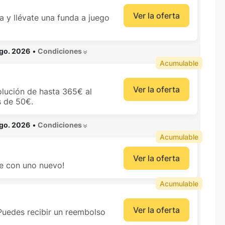
Ver la oferta
a y llévate una funda a juego
ago. 2026
•
 Condiciones 
Acumulable
Ver la oferta
olución de hasta 365€ al
s de 50€.
ago. 2026
•
 Condiciones 
Acumulable
Ver la oferta
te con uno nuevo!
Acumulable
Ver la oferta
¡Puedes recibir un reembolso