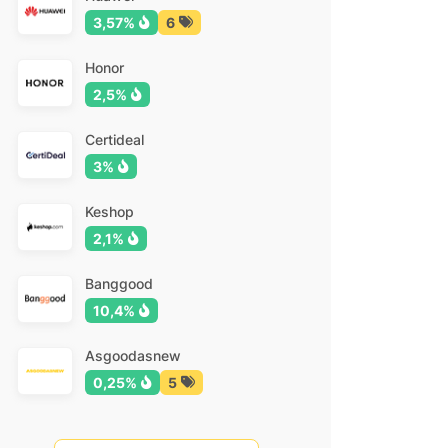
3,57%
6
Honor
2,5%
Certideal
3%
Keshop
2,1%
Banggood
10,4%
Asgoodasnew
0,25%
5