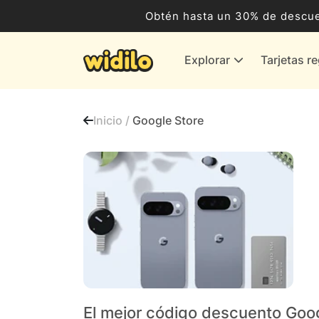
Ocio, Entretenimiento y Cultura
Obtén hasta un 30% de descue
Compras para empresas
Explorar
Tarjetas r
Proveedores de gas y energía
Bancos y Seguros
Inicio /
Google Store
Todas las tiendas
El mejor código descuento Goo