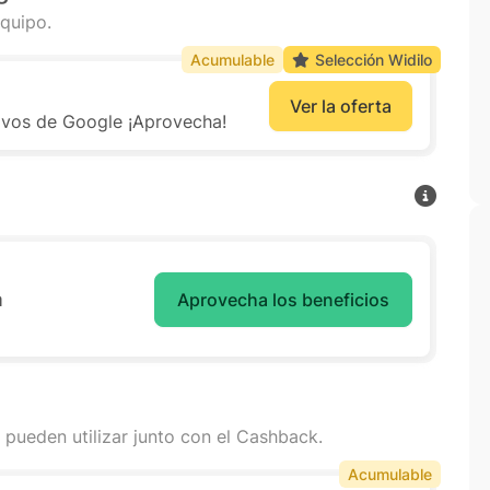
quipo.
Acumulable
Selección Widilo
Ver la oferta
tivos de Google ¡Aprovecha!
a
Aprovecha los beneficios
 pueden utilizar junto con el Cashback.
Acumulable