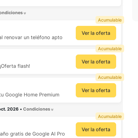
ondiciones 
Acumulable
Ver la oferta
l renovar un teléfono apto
Acumulable
Ver la oferta
Oferta flash!
Acumulable
Ver la oferta
 tu Google Home Premium
oct. 2026
•
 Condiciones 
Acumulable
Ver la oferta
 año gratis de Google AI Pro