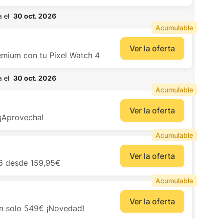
 el  
30 oct. 2026
Acumulable
Ver la oferta
emium con tu Pixel Watch 4
 el  
30 oct. 2026
Acumulable
Ver la oferta
¡Aprovecha!
Acumulable
Ver la oferta
 6 desde 159,95€
Acumulable
Ver la oferta
an solo 549€ ¡Novedad!