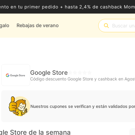
nto en tu primer pedido + hasta 2,4% de cashback Mo
egalo
Rebajas de verano
Google Store
Código descuento Google Store y cashback en Agos
Nuestros cupones se verifican y están validados po
gle Store de la semana