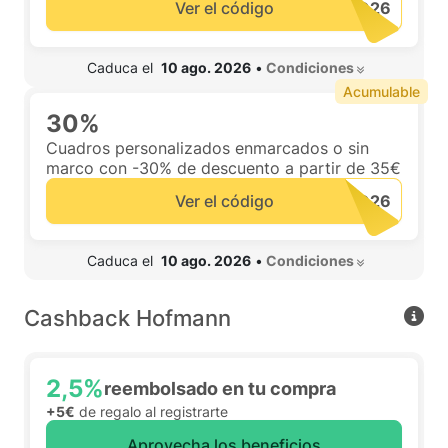
Ver el código
 Caduca el  
10 ago. 2026
•
 Condiciones 
Acumulable
30%
Cuadros personalizados enmarcados o sin
marco con -30% de descuento a partir de 35€
Ver el código
 Caduca el  
10 ago. 2026
•
 Condiciones 
Cashback Hofmann
2,5%
reembolsado en tu compra
+5€
de regalo al registrarte
Aprovecha los beneficios