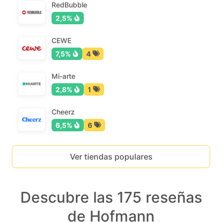
RedBubble
2,5%
CEWE
7,5%
4
Mi-arte
2,8%
1
Cheerz
6,5%
6
Ver tiendas populares
Descubre las 175 reseñas
de Hofmann