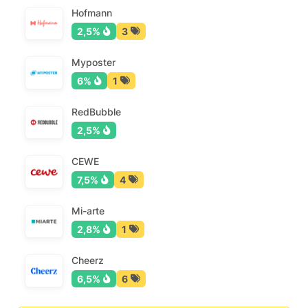
Hofmann
2,5%
3
Myposter
6%
1
RedBubble
2,5%
CEWE
7,5%
4
Mi-arte
2,8%
1
Cheerz
6,5%
6