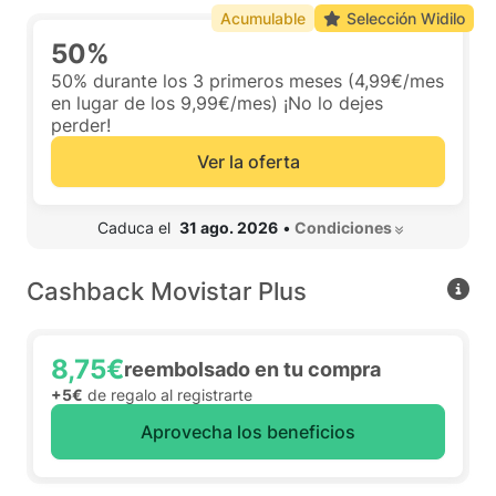
Acumulable
Selección Widilo
50%
50% durante los 3 primeros meses (4,99€/mes
en lugar de los 9,99€/mes) ¡No lo dejes
perder!
Ver la oferta
 Caduca el  
31 ago. 2026
•
 Condiciones 
Cashback Movistar Plus
8,75€
reembolsado en tu compra
+5€
de regalo al registrarte
Aprovecha los beneficios