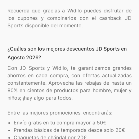
Recuerda que gracias a Widilo puedes disfrutar de
los cupones y combinarlos con el cashback JD
¿Cuáles son los mejores descuentos JD Sports en
Agosto 2026?
Con JD Sports y Widilo, te garantizamos grandes
ahorros en cada compra, con ofertas actualizadas
constantemente. Aprovecha las rebajas de hasta un
80% en cientos de productos para hombre, mujer y
niños; ¡hay algo para todos!
Envío gratis en tu compra mayor a 50€
Prendas básicas de temporada desde solo 20€
Chaquetas de chándal por 20€