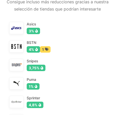
Consigue incluso más reducciones gracias a nuestra
selección de tiendas que podrían interesarte
Asics
3%
BSTN
4%
1
Snipes
3,75%
Puma
1%
Sprinter
4,8%