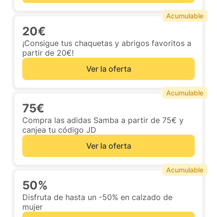
Acumulable
20€
¡Consigue tus chaquetas y abrigos favoritos a
partir de 20€!
Ver la oferta
Acumulable
75€
Compra las adidas Samba a partir de 75€ y
canjea tu código JD
Ver la oferta
Acumulable
50%
Disfruta de hasta un -50% en calzado de
mujer