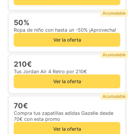
Acumulable
50%
Ropa de niño con hasta un -50% ¡Aprovecha!
Ver la oferta
Acumulable
210€
Tus Jordan Air 4 Retro por 210€
Ver la oferta
Acumulable
70€
Compra tus zapatillas adidas Gazelle desde
70€ con esta promo
Ver la oferta