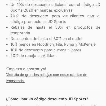
Un 10% de descuento adicional con el código JD
Sports 2026 en marcas exclusivas
20% de descuento para estudiantes con el
código promocional JD Sports
Rebajas de hasta el 50% en productos de
temporada
Descuentos de hasta el 80% en el outlet
10% menos en Hoodrich, Fila, Puma y McKenzie
10% de descuento para nuevos clientes
20% de rebaja en Adidas
Disfruta de grandes rebajas con estas ofertas de
temporada.
¿Cómo usar un código descuento JD Sports?