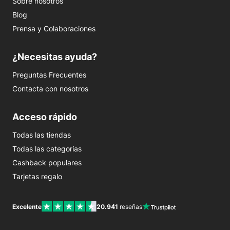
Sobre nosotros
Blog
Prensa y Colaboraciones
¿Necesitas ayuda?
Preguntas Frecuentes
Contacta con nosotros
Acceso rápido
Todas las tiendas
Todas las categorías
Cashback populares
Tarjetas regalo
Excelente
20.941
reseñas