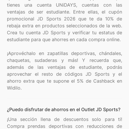
tienes una cuenta UNiDAYS, cuentas con las
ventajas de ser estudiante. Entre ellas, el cupón
promocional JD Sports 2026 que te da 10% de
rebaja extra en productos seleccionados de la web.
Crea tu cuenta JD Sports y verificar tu estatus de
estudiante para que ahorres en cada compra online.
¡Aprovéchalo en zapatillas deportivas, chándales,
chaquetas, sudaderas y más! Y recuerda que,
además de las ventajas de estudiante, podrás
aprovechar el resto de códigos JD Sports y el
ahorro extra que te supone el 5% de Cashback en
¿Puedo disfrutar de ahorros en el Outlet JD Sports?
¡Una sección llena de descuentos solo para ti!
Compra prendas deportivas con reducciones de