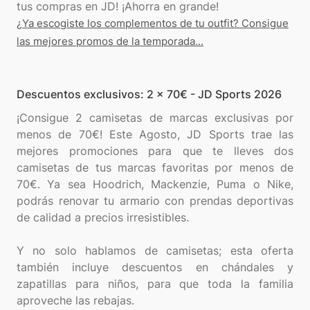
¿Ya escogiste los complementos de tu outfit? Consigue
las mejores promos de la temporada...
Descuentos exclusivos: 2 x 70€ - JD Sports 2026
¡Consigue 2 camisetas de marcas exclusivas por
menos de 70€! Este Agosto, JD Sports trae las
mejores promociones para que te lleves dos
camisetas de tus marcas favoritas por menos de
70€. Ya sea Hoodrich, Mackenzie, Puma o Nike,
podrás renovar tu armario con prendas deportivas
de calidad a precios irresistibles.
Y no solo hablamos de camisetas; esta oferta
también incluye descuentos en chándales y
zapatillas para niños, para que toda la familia
aproveche las rebajas.