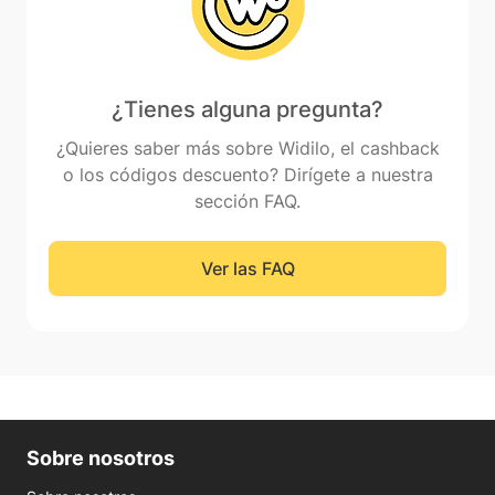
¿Tienes alguna pregunta?
¿Quieres saber más sobre Widilo, el cashback
o los códigos descuento? Dirígete a nuestra
sección FAQ.
Ver las FAQ
Sobre nosotros