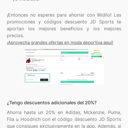
¡Entonces no esperes para ahorrar con Widilo! Las
promociones y códigos descuento JD Sports te
aportan los mejores beneficios y los mejores
¡Aprovecha grandes ofertas en moda deportiva aquí!
¿Tengo descuentos adicionales del 20%?
Ahorra hasta un 20% en Adidas, Mckenzie, Puma,
Fila u Hoodrich con el código descuento JD Sports
que consigues exclusivamente en la app. Además, si