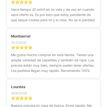
Hace tiempo JD entró en mi vida y de vez en cuando
saca oferto es. Es por esto que estoy pendiente de
que saque cositas para mi y lo míos. No os lo perdáis!
Montserrat
15/7/2026
Me gusta mucho comprar en esta tienda. Tienen una
amplia variedad de zapatillas y también de ropa. Los
precios están muy bien, siempre suelen tener ofertas.
Los pedidos llegan muy rápido. Recomiendo 100%
Lourdes
28/6/2026
Buenos precioa en ropa de marca. Envio rapido. Me