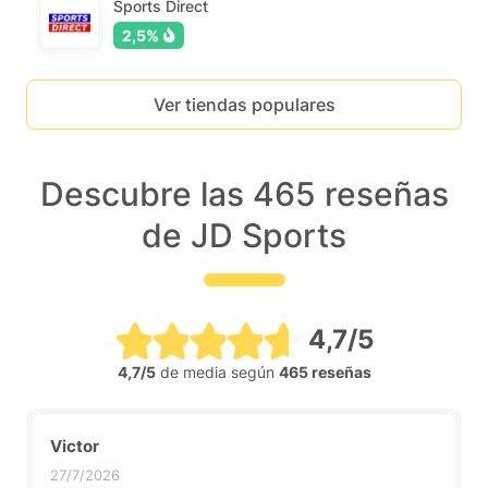
Sports Direct
2,5%
Ver tiendas populares
Descubre las 465 reseñas
de JD Sports
4,7/5
4,7/5
de media según
465 reseñas
Victor
27/7/2026