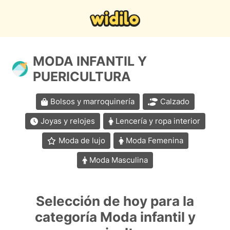
MODA INFANTIL Y
PUERICULTURA
Bolsos y marroquinería
Calzado
Joyas y relojes
Lencería y ropa interior
Moda de lujo
Moda Femenina
Moda Masculina
Selección de hoy para la
categoría Moda infantil y