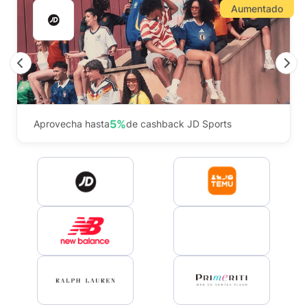
Aumentado
Previous
N
5%
Aprovecha hasta
de cashback JD Sports