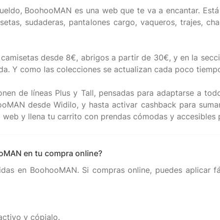
 el sueldo, BoohooMAN es una web que te va a encantar. Es
setas, sudaderas, pantalones cargo, vaqueros, trajes, ch
 camisetas desde 8€, abrigos a partir de 30€, y en la secc
a. Y como las colecciones se actualizan cada poco tiempo
sponen de líneas Plus y Tall, pensadas para adaptarse a t
oMAN desde Widilo, y hasta activar cashback para sumar
oMAN en tu compra online?
idas en BoohooMAN. Si compras online, puedes aplicar fá
ctivo y cópialo.