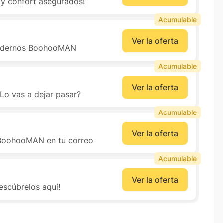
y confort asegurados!
Acumulable
Ver la oferta
modernos BoohooMAN
Acumulable
Ver la oferta
Lo vas a dejar pasar?
Acumulable
Ver la oferta
s BoohooMAN en tu correo
Acumulable
Ver la oferta
escúbrelos aquí!