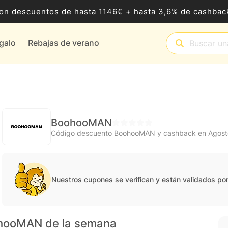
8 con descuentos de hasta 1146€ + hasta 3,6% de cashb
egalo
Rebajas de verano
BoohooMAN
Código descuento BoohooMAN y cashback en Agost
Nuestros cupones se verifican y están validados po
ohooMAN de la semana