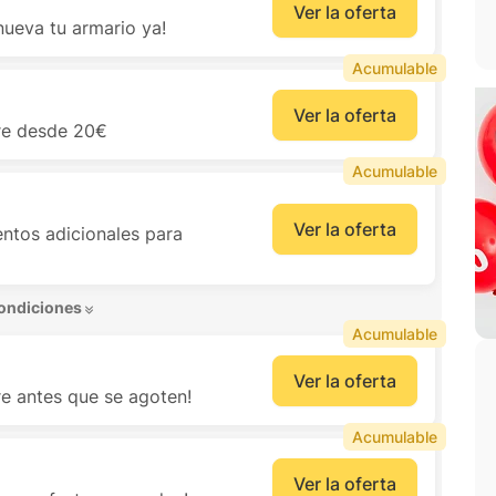
Ver la oferta
ueva tu armario ya!
Acumulable
Ver la oferta
re desde 20€
Acumulable
Ver la oferta
os adicionales para
ondiciones 
Acumulable
Ver la oferta
e antes que se agoten!
Acumulable
Ver la oferta