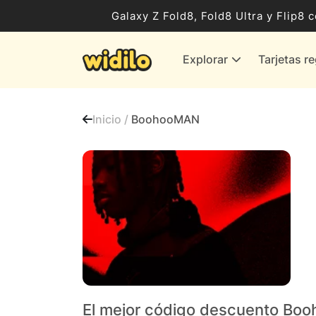
Ocio, Entretenimiento y Cultura
Galaxy Z Fold8, Fold8 Ultra y Flip
Compras para empresas
Explorar
Tarjetas r
Proveedores de gas y energía
Bancos y Seguros
Inicio /
BoohooMAN
Todas las tiendas
El mejor código descuento Bo