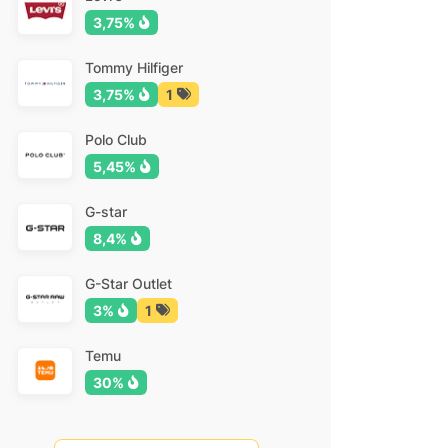
3,75%
Tommy Hilfiger
3,75%
1
Polo Club
5,45%
G-star
8,4%
G-Star Outlet
3%
1
Temu
30%