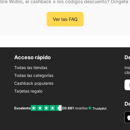
bre Widilo, el cashback o los códigos descuento? Dirígete 
Ver las FAQ
Acceso rápido
De
Todas las tiendas
In
cli
Todas las categorías
Cashback populares
Tarjetas regalo
De
Excelente
20.881
reseñas