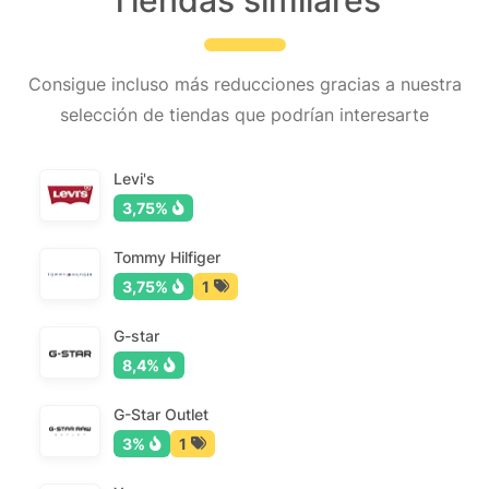
Tiendas similares
Consigue incluso más reducciones gracias a nuestra
selección de tiendas que podrían interesarte
Levi's
3,75%
Tommy Hilfiger
3,75%
1
G-star
8,4%
G-Star Outlet
3%
1