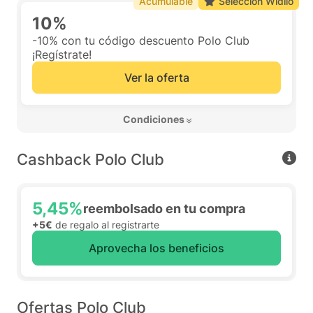
Acumulable
Selección Widilo
10%
-10% con tu código descuento Polo Club
¡Regístrate!
Ver la oferta
 Condiciones 
Cashback Polo Club
5,45%
reembolsado en tu compra
+5€
de regalo al registrarte
Aprovecha los beneficios
Ofertas Polo Club