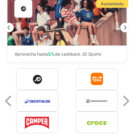
Aumentado
Previous
N
5%
Aprovecha hasta
de cashback JD Sports
Previous