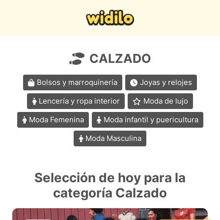
CALZADO
Bolsos y marroquinería
Joyas y relojes
Lencería y ropa interior
Moda de lujo
Moda Femenina
Moda infantil y puericultura
Moda Masculina
Selección de hoy para la
categoría Calzado