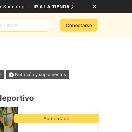
IR A LA TIENDA
ack Samsung
Conectarse
a
Nutrición y suplementos
deportivo
Aumentado