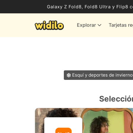
Ocio, Entretenimiento y Cultura
Galaxy Z Fold8, Fold8 Ultra y Flip
Compras para empresas
Explorar
Tarjetas r
Proveedores de gas y energía
Bancos y Seguros
Todas las tiendas
Esquí y deportes de invierno
Selecció