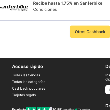
Recibe hasta 1,75% en Sanferbike
Condiciones
Otros Cashback
Acceso rápido
De
Todas las tiendas
In
cli
Todas las categorías
Cashback populares
Tarjetas regalo
De
Excelente
20.881
reseñas