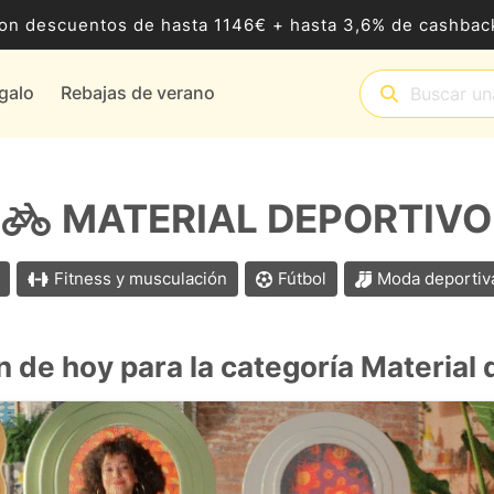
8 con descuentos de hasta 1146€ + hasta 3,6% de cashb
egalo
Rebajas de verano
MATERIAL DEPORTIVO
Fitness y musculación
Fútbol
Moda deportiv
n de hoy para la categoría Material 