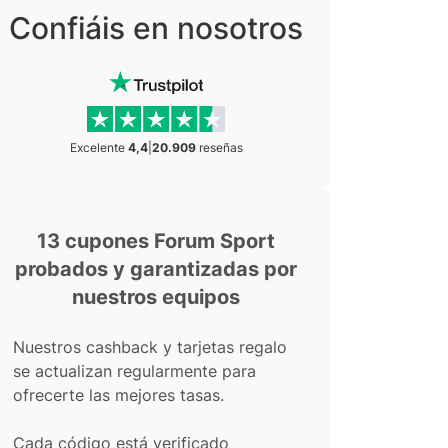
Confiáis en nosotros
Excelente
4,4
|
20.909
reseñas
13 cupones Forum Sport
probados y garantizadas por
nuestros equipos
Nuestros cashback y tarjetas regalo
se actualizan regularmente para
ofrecerte las mejores tasas.
Cada código está verificado