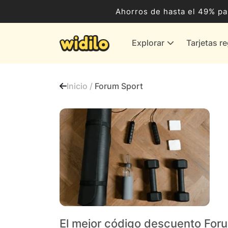
Ocio, Entretenimiento y Cultura
Ahorros de hasta el 49% pa
Compras para empresas
Explorar
Tarjetas r
Proveedores de gas y energía
Bancos y Seguros
Inicio /
Forum Sport
Todas las tiendas
El mejor código descuento For