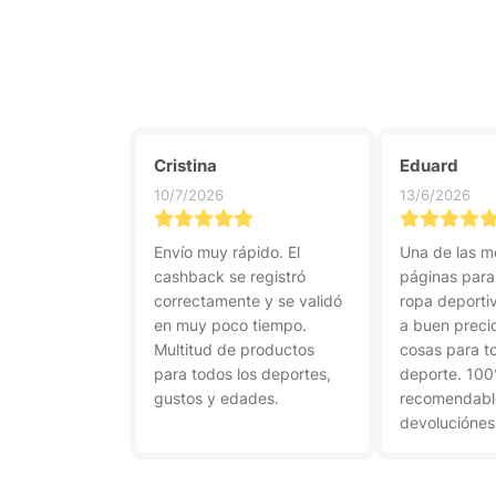
Cristina
Eduard
10/7/2026
13/6/2026
Envío muy rápido. El
Una de las m
cashback se registró
páginas para
correctamente y se validó
ropa deporti
en muy poco tiempo.
a buen preci
Multitud de productos
cosas para t
para todos los deportes,
deporte. 10
gustos y edades.
recomendable
devoluciónes 