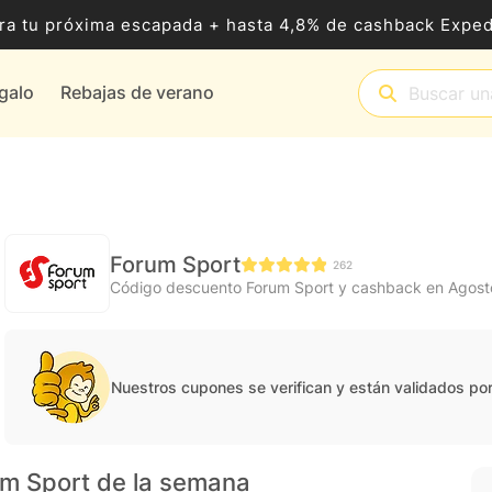
ra tu próxima escapada + hasta 4,8% de cashback Exped
egalo
Rebajas de verano
Forum Sport
262
Código descuento Forum Sport y cashback en Agos
Nuestros cupones se verifican y están validados po
um Sport de la semana