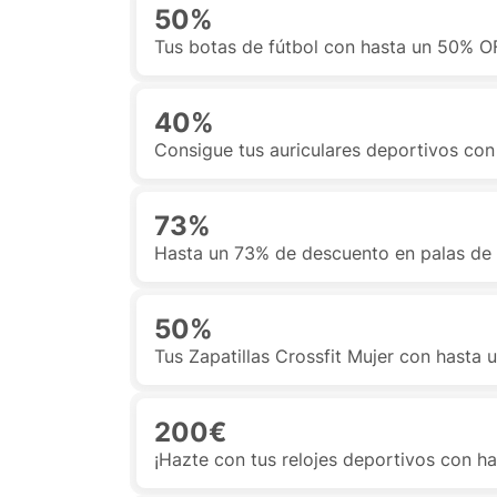
50%
Tus botas de fútbol con hasta un 50% OF
40%
Consigue tus auriculares deportivos con
73%
Hasta un 73% de descuento en palas de 
50%
Tus Zapatillas Crossfit Mujer con hasta
200€
¡Hazte con tus relojes deportivos con h