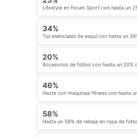
25%
Lifestyle en Forum Sport con hasta un 
34%
Tus esenciales de esquí con hasta un 3
20%
Accesorios de fútbol con hasta un 20% 
46%
Hazte con maquinas fitness con hasta 
58%
Hasta un 58% de rebaja en ropa de fútb