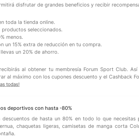
rmitirá disfrutar de grandes beneficios y recibir recompen
n toda la tienda online.
 productos seleccionados.
10% menos.
on un 15% extra de reducción en tu compra.
 llevas un 20% de ahorro.
ecibirás al obtener tu membresía Forum Sport Club. Así
as todas!
ulos deportivos con hasta -80%
 descuentos de hasta un 80% en todo lo que necesitas p
ernua, chaquetas ligeras, camisetas de manga corta Co
ontaña.