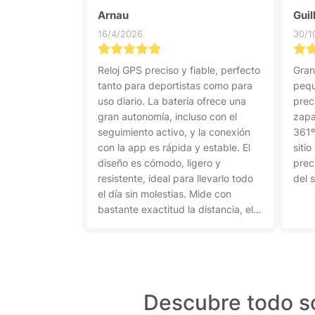
Arnau
Guil
16/4/2026
30/1
Reloj GPS preciso y fiable, perfecto
Gran
tanto para deportistas como para
pequ
uso diario. La batería ofrece una
prec
gran autonomía, incluso con el
zapa
seguimiento activo, y la conexión
361º
con la app es rápida y estable. El
siti
diseño es cómodo, ligero y
prec
resistente, ideal para llevarlo todo
del s
el día sin molestias. Mide con
bastante exactitud la distancia, el
ritmo y la frecuencia cardíaca, lo
que ayuda a mejorar el
rendimiento. Además, su interfaz
es intuitiva y fácil de usar. Sin
duda, una excelente compra por su
Descubre todo so
relaci