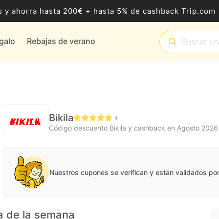
 y ahorra hasta 200€ + hasta 5% de cashback Trip.com
egalo
Rebajas de verano
Bikila
4
Código descuento Bikila y cashback en Agosto 2026
Nuestros cupones se verifican y están validados po
la de la semana