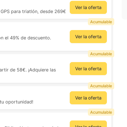
Ver la oferta
s GPS para triatlón, desde 269€
Acumulable
Ver la oferta
con el 49% de descuento.
Acumulable
Ver la oferta
artir de 58€. ¡Adquiere las
Acumulable
Ver la oferta
tu oportunidad!
Acumulable
Ver la oferta