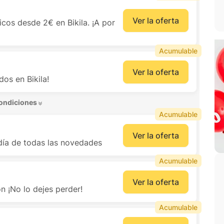
Ver la oferta
cos desde 2€ en Bikila. ¡A por
Acumulable
Ver la oferta
os en Bikila!
ondiciones 
Acumulable
Ver la oferta
 día de todas las novedades
Acumulable
Ver la oferta
 ¡No lo dejes perder!
Acumulable