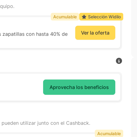
quipo.
Acumulable
Selección Widilo
Ver la oferta
s zapatillas con hasta 40% de
Aprovecha los beneficios
 pueden utilizar junto con el Cashback.
Acumulable