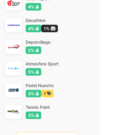
4%
Decathlon
4%
1%
Deporvillage
2%
Atmosfera Sport
5%
Padel Nuestro
3%
1
Tennis Point
3%