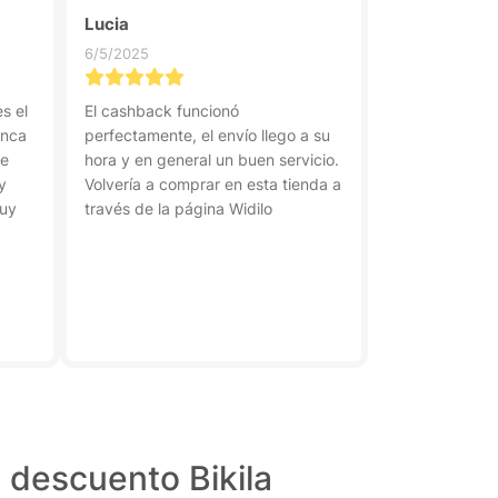
Lucia
6/5/2025
s el
El cashback funcionó
unca
perfectamente, el envío llego a su
me
hora y en general un buen servicio.
y
Volvería a comprar en esta tienda a
muy
través de la página Widilo
 descuento Bikila