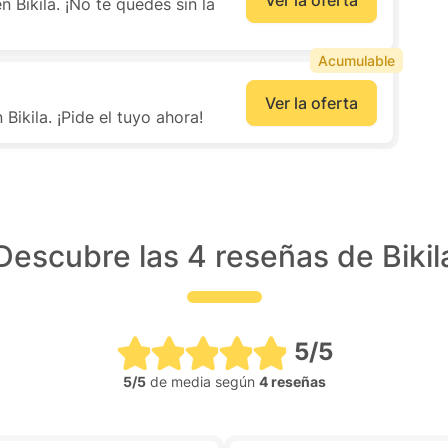
 Bikila. ¡No te quedes sin la
Acumulable
Ver la oferta
ikila. ¡Pide el tuyo ahora!
Descubre las 4 reseñas de Bikil
5/5
5/5
de media según
4 reseñas