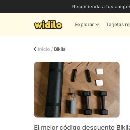
Ocio, Entretenimiento y Cultura
Recomienda a tus amigos
Compras para empresas
Explorar
Tarjetas r
Proveedores de gas y energía
Bancos y Seguros
Inicio /
Bikila
Todas las tiendas
El mejor código descuento Biki