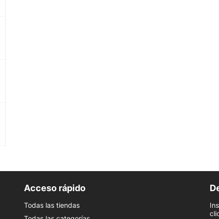
Acceso rápido
De
Todas las tiendas
In
cli
Todas las categorías