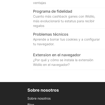
ventajas
Programa de fidelidad
Cuanto más cashback ganes con Widilo,
más evolucionará tu estatus para recibir
regalos
Problemas técnicos
Aprende a borrar tus cookies y a configurar
tu navegador.
Extension en el navegador
¿Por qué y cómo se instala la extensión
Widilo en el navegador?
Sobre nosotros
Sobre nosotros
Blog