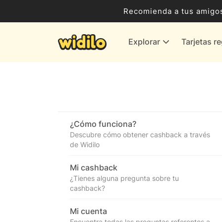
Ocio, Entretenimiento y Cultura
Recomienda a tus amigos
Compras para empresas
Explorar
Tarjetas r
Proveedores de gas y energía
Bancos y Seguros
Todas las tiendas
¿Cómo funciona?
Descubre cómo obtener cashback a través
de Widilo
Mi cashback
¿Tienes alguna pregunta sobre tu
cashback?
Mi cuenta
Encuentra todas las preguntas referentes a