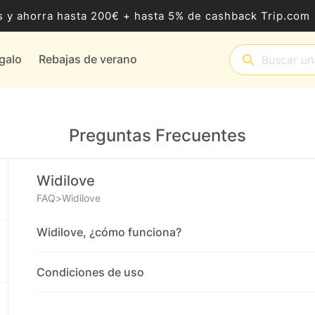
 y ahorra hasta 200€ + hasta 5% de cashback Trip.com
egalo
Rebajas de verano
Preguntas Frecuentes
Widilove
FAQ
>
Widilove
Widilove, ¿cómo funciona?
Condiciones de uso