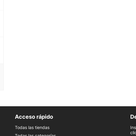
Acceso rápido
De
Todas las tiendas
In
cli
Todas las categorías