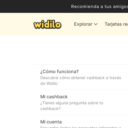
Ocio, Entretenimiento y Cultura
Recomienda a tus amigos
Compras para empresas
Explorar
Tarjetas r
Proveedores de gas y energía
Bancos y Seguros
Todas las tiendas
¿Cómo funciona?
Descubre cómo obtener cashback a través
de Widilo
Mi cashback
¿Tienes alguna pregunta sobre tu
cashback?
Mi cuenta
Encuentra todas las preguntas referentes a