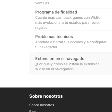
ventajas
Programa de fidelidad
Cuanto más cashback ganes con Widilo,
más evolucionará tu estatus para recibir
regalos
Problemas técnicos
Aprende a borrar tus cookies y a configurar
tu navegador.
Extension en el navegador
¿Por qué y cómo se instala la extensión
Widilo en el navegador?
Sobre nosotros
Sobre nosotros
Blog