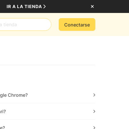
IR A LA TIENDA
Conectarse
ogle Chrome?
ri?
le?