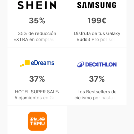
35%
199€
35% de reducción
Disfruta de tus Galaxy
EXTRA en compras de
Buds3 Pro por solo
más de 89€ con el
199€
cupón SHEIN
37%
37%
HOTEL SUPER SALE:
Los Bestsellers de
Alojamientos en Gran
ciclismo por hasta un
Canaria por un 37%
37% de ahorro
menos