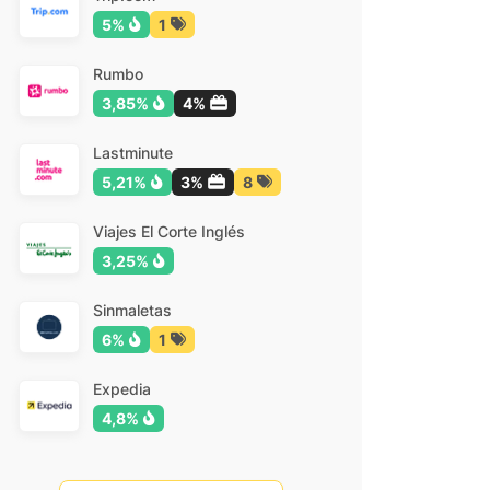
5%
1
Rumbo
3,85%
4%
Lastminute
5,21%
3%
8
Viajes El Corte Inglés
3,25%
Sinmaletas
6%
1
Expedia
4,8%