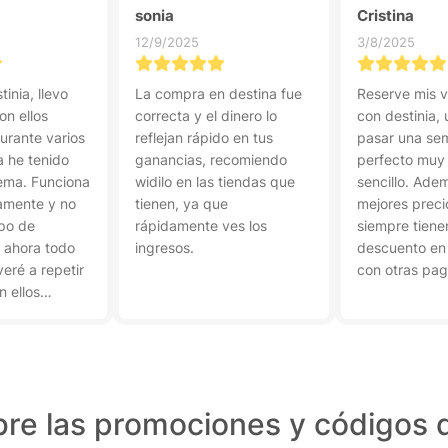
sonia
Cristina
12/9/2025
3/8/2025
inia, llevo
La compra en destina fue
Reserve mis 
on ellos
correcta y el dinero lo
con destinia, 
urante varios
reflejan rápido en tus
pasar una se
a he tenido
ganancias, recomiendo
perfecto muy 
ema. Funciona
widilo en las tiendas que
sencillo. Adem
amente y no
tienen, ya que
mejores preci
ipo de
rápidamente ves los
siempre tiene
r ahora todo
ingresos.
descuento en
veré a repetir
con otras pag
n ellos
re las promociones y códigos 