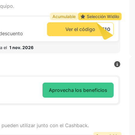
quipo.
Acumulable
Selección Widilo
Ver el código
 descuento
a el  
1 nov. 2026
Aprovecha los beneficios
 pueden utilizar junto con el Cashback.