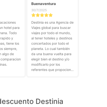
Buenaventura
30/7/2025
vacaciones
Destinia es una Agencia de
un hotel para
Viajes global para buscar
mana. Todo
viajes por todo el mundo,
rapido y
al tener hoteles y destinos
as, tiene los
concertados por todo el
os siempre,
planeta. Lo cual también
n algo de
da una buena vuelta para
 comparacion
elegir bien el destino y/o
inas.
modificarlo por los
referentes que propociona
y opiniones.
descuento Destinia