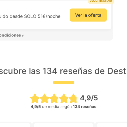
Acumulable
Ver la oferta
cluido desde SOLO 51€/noche
ondiciones 
cubre las 134 reseñas de Dest
4,9/5
4,9/5
de media según
134 reseñas