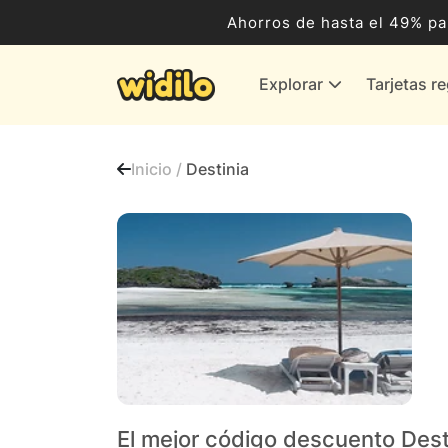
Ocio, Entretenimiento y Cultura
Ahorros de hasta el 49% pa
Compras para empresas
Explorar
Tarjetas r
Proveedores de gas y energía
Bancos y Seguros
Inicio /
Destinia
Todas las tiendas
El mejor código descuento Dest