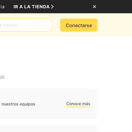
IR A LA TIENDA
ia
Conectarse
026
Conoce más
r nuestros equipos