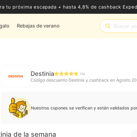
ra tu próxima escapada + hasta 4,8% de cashback Exped
egalo
Rebajas de verano
Destinia
134
Código descuento Destinia y cashback en Agosto 2
Nuestros cupones se verifican y están validados po
inia de la semana