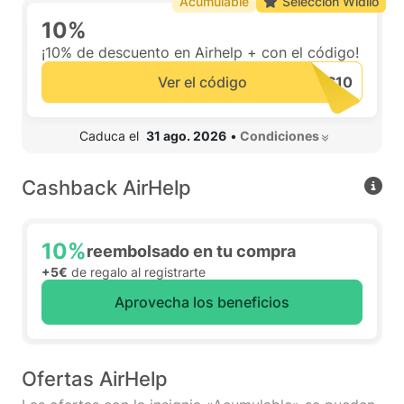
Acumulable
Selección Widilo
10%
¡10% de descuento en Airhelp + con el código!
Ver el código
 Caduca el  
31 ago. 2026
•
 Condiciones 
Cashback AirHelp
10%
reembolsado en tu compra
+5€
de regalo al registrarte
Aprovecha los beneficios
Ofertas AirHelp