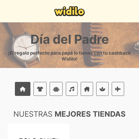
Día del Padre
¡El regalo perfecto para papá lo tienes con tu cashback
Widilo!
NUESTRAS
MEJORES TIENDAS