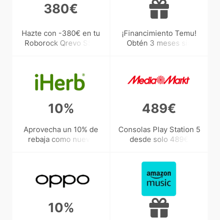
380€
Hazte con -380€ en tu
¡Financimiento Temu!
Roborock Qrevo S5V
Obtén 3 meses sin
intereses con Klarna
10%
489€
Aprovecha un 10% de
Consolas Play Station 5
rebaja como nuevo
desde solo 489€
socio con iHerb
10%