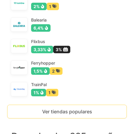
2%
1
Balearia
6,4%
Flixbus
3,33%
3%
Ferryhopper
1,5%
2
TrainPal
1%
1
Ver tiendas populares