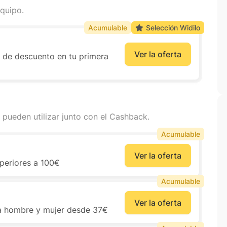
quipo.
Acumulable
Selección Widilo
Ver la oferta
 de descuento en tu primera
 pueden utilizar junto con el Cashback.
Acumulable
Ver la oferta
eriores a 100€
Acumulable
Ver la oferta
a hombre y mujer desde 37€