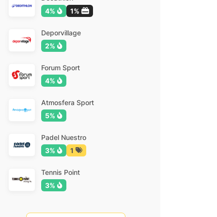
4%
1%
Deporvillage
2%
Forum Sport
4%
Atmosfera Sport
5%
Padel Nuestro
3%
1
Tennis Point
3%