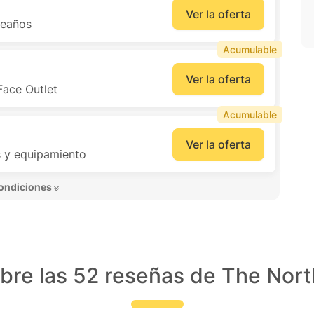
Ver la oferta
leaños
Acumulable
Ver la oferta
ace Outlet
Acumulable
Ver la oferta
s y equipamiento
ondiciones 
bre las 52 reseñas de The Nort