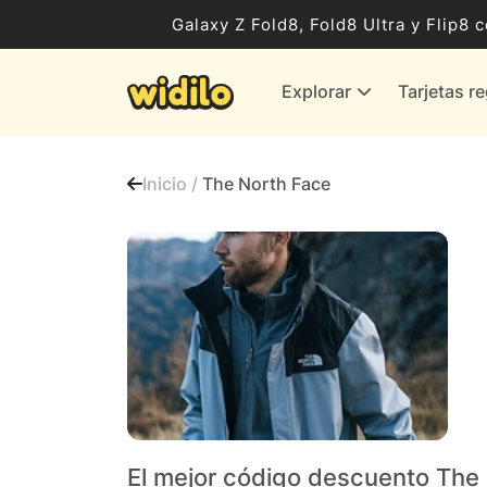
Ocio, Entretenimiento y Cultura
Galaxy Z Fold8, Fold8 Ultra y Flip
Compras para empresas
Explorar
Tarjetas r
Proveedores de gas y energía
Bancos y Seguros
Inicio /
The North Face
Todas las tiendas
El mejor código descuento The