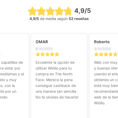
4,9/5
4,9/5
de media según
52 reseñas
OMAR
Roberto
8/10/2025
3/10/2025
zapatillas de
Excelente la opción de
Web con muy
ra estar por
utilizar Widilo para tu
y buenas ofe
modísimas y el
compra en The North
usando el enl
pido y muy
Face. Merece la pena
obtienes un 
o, con la
conseguir cashback de
está muy bie
ilo por un
una manera tan sencilla.
recomendable 
endo
No te olvides de hacerlo!
web de la ti
Widilo.