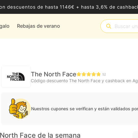
8 con descuentos de hasta 1146€ + hasta 3,6% de cashb
egalo
Rebajas de verano
The North Face
52
Código descuento The North Face y cashback en A
Nuestros cupones se verifican y están validados po
 North Face de la semana