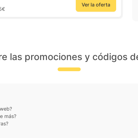
Ver la oferta
95€
re las promociones y códigos 
oweb?
de más?
ras?