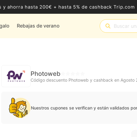
 y ahorra hasta 200€ + hasta 5% de cashback Trip.com
egalo
Rebajas de verano
Photoweb
Código descuento Photoweb y cashback en Agosto
Nuestros cupones se verifican y están validados po