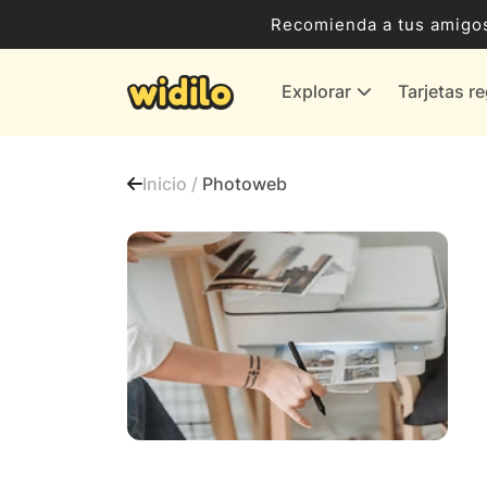
Ocio, Entretenimiento y Cultura
Recomienda a tus amigos
Compras para empresas
Explorar
Tarjetas r
Proveedores de gas y energía
Bancos y Seguros
Inicio /
Photoweb
Todas las tiendas