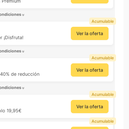
s Premium
ondiciones 
Acumulable
Ver la oferta
 ¡Disfruta!
ondiciones 
Acumulable
Ver la oferta
 40% de reducción
ondiciones 
Acumulable
Ver la oferta
olo 19,95€
Acumulable