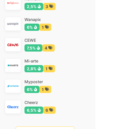
2,5%
3
Wanapix
6%
1
CEWE
7,5%
4
Mi-arte
2,8%
1
Myposter
6%
1
Cheerz
6,5%
6