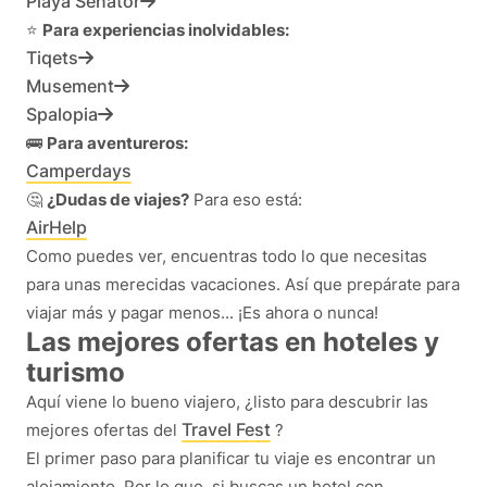
Playa Senator
⭐️
Para experiencias inolvidables:
Tiqets
Musement
Spalopia
🚌
Para aventureros:
Camperdays
🤔
¿Dudas de viajes?
Para eso está:
AirHelp
Como puedes ver, encuentras todo lo que necesitas
para unas merecidas vacaciones. Así que prepárate para
viajar más y pagar menos... ¡Es ahora o nunca!
Las mejores ofertas en hoteles y
turismo
Aquí viene lo bueno viajero, ¿listo para descubrir las
Travel Fest
mejores ofertas del
?
El primer paso para planificar tu viaje es encontrar un
alojamiento. Por lo que, si buscas un hotel con