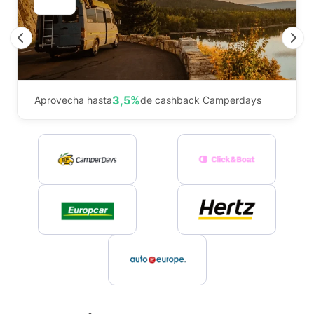
Previous
N
3,5%
Aprovecha hasta
de cashback Camperdays