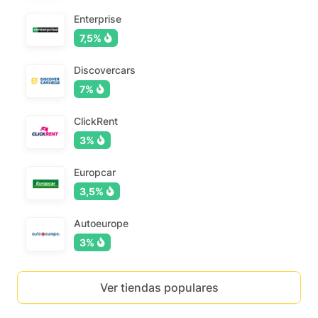
Enterprise
7,5%
Discovercars
7%
ClickRent
3%
Europcar
3,5%
Autoeurope
3%
Ver tiendas populares