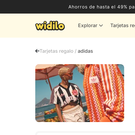
Ocio, Entretenimiento y Cultura
Ahorros de hasta el 49% pa
Compras para empresas
Explorar
Tarjetas r
Proveedores de gas y energía
Bancos y Seguros
Tarjetas regalo /
adidas
Todas las tiendas