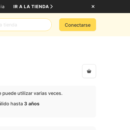
IR A LA TIENDA
ia
Conectarse
 puede utilizar varias veces.
álido hasta
3 años