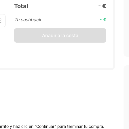
Total
- €
Tu cashback
- €
€
Añadir a la cesta
arrito y haz clic en "Continuar" para terminar tu compra.