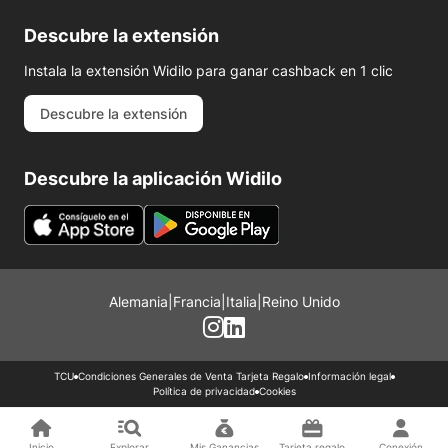
Descubre la extensión
Instala la extensión Widilo para ganar cashback en 1 clic
Descubre la extensión
Descubre la aplicación Widilo
Alemania
|
Francia
|
Italia
|
Reino Unido
TCU
Condiciones Generales de Venta Tarjeta Regalo
Información legal
Política de privacidad
Cookies
Inicio
Explorar
Mis Ganancias
Tarjeta regalo
Conexión