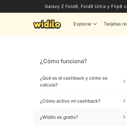
Ocio, Entretenimiento y Cultura
Galaxy Z Fold8, Fold8 Ultra y Flip
Compras para empresas
Explorar
Tarjetas r
Proveedores de gas y energía
Bancos y Seguros
Todas las tiendas
¿Cómo funciona?
¿Qué es el cashback y cómo se
calcula?
¿Cómo activo mi cashback?
¿Widilo es gratis?