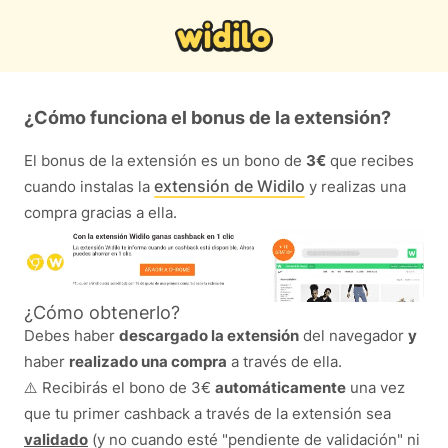
¿Cómo funciona el bonus de la extensión?
El bonus de la extensión es un bono de
3€
que recibes
extensión de Widilo
cuando instalas la
y realizas una
compra gracias a ella.
¿Cómo obtenerlo?
Debes haber
descargado la extensión
del navegador
y
haber
realizado una compra
a través de ella.
⚠️ Recibirás el bono de 3€
automáticamente
una vez
que tu primer cashback a través de la extensión sea
validado
(y no cuando esté "pendiente de validación" ni