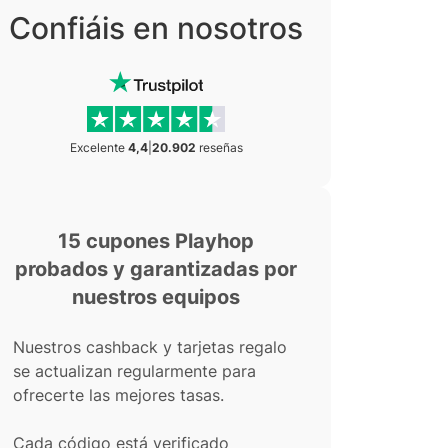
Confiáis en nosotros
Excelente
4,4
|
20.902
reseñas
15 cupones Playhop
probados y garantizadas por
nuestros equipos
Nuestros cashback y tarjetas regalo
se actualizan regularmente para
ofrecerte las mejores tasas.
Cada código está verificado