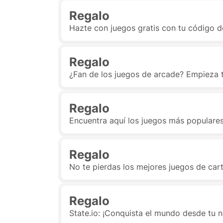
Regalo
Hazte con juegos gratis con tu código 
Regalo
¿Fan de los juegos de arcade? Empieza 
Regalo
Encuentra aquí los juegos más popular
Regalo
No te pierdas los mejores juegos de car
Regalo
State.io: ¡Conquista el mundo desde tu 