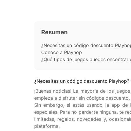
Resumen
¿Necesitas un código descuento Playho
Conoce a Playhop
¿Qué tipos de juegos puedes encontrar 
¿Necesitas un código descuento Playhop?
¡Buenas noticias! La mayoría de los juego
empieza a disfrutar sin códigos descuento,
Sin embargo, si estás usando la app de
especiales. Para no perderte ninguna, te r
limitadas, regalos, novedades y, ocasion