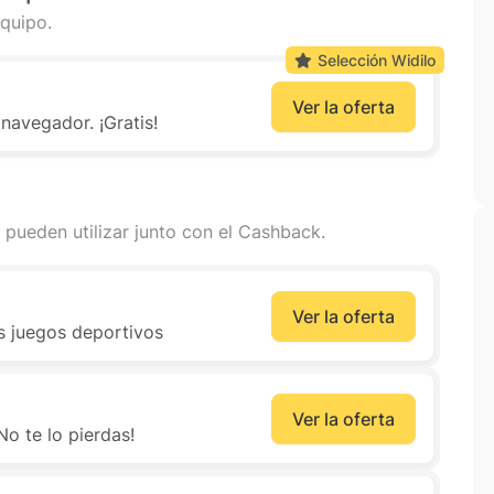
quipo.
Selección Widilo
Ver la oferta
navegador. ¡Gratis!
 pueden utilizar junto con el Cashback.
Ver la oferta
es juegos deportivos
Ver la oferta
o te lo pierdas!