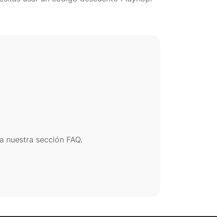
a nuestra sección FAQ.