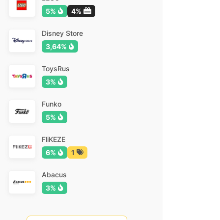
5%
4%
Disney Store
3,64%
ToysRus
3%
Funko
5%
FliKEZE
6%
1
Abacus
3%