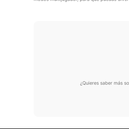
¿Quieres saber más so