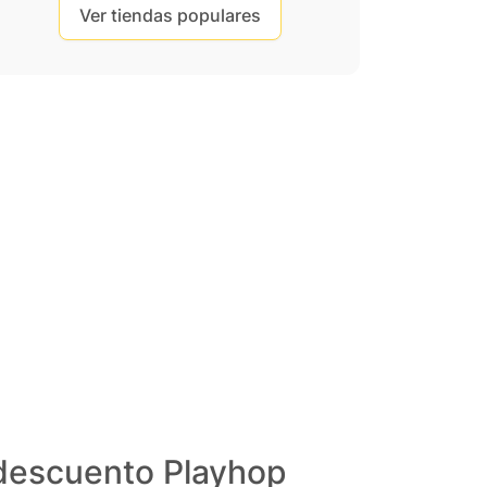
Ver tiendas populares
 descuento Playhop