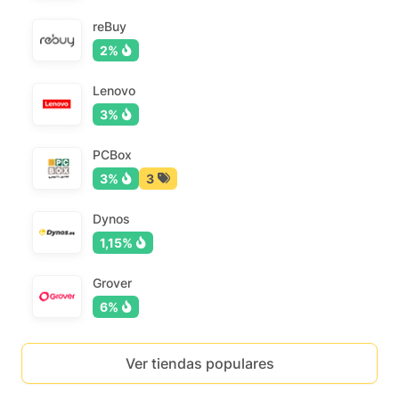
reBuy
2%
Lenovo
3%
PCBox
3%
3
Dynos
1,15%
Grover
6%
Ver tiendas populares