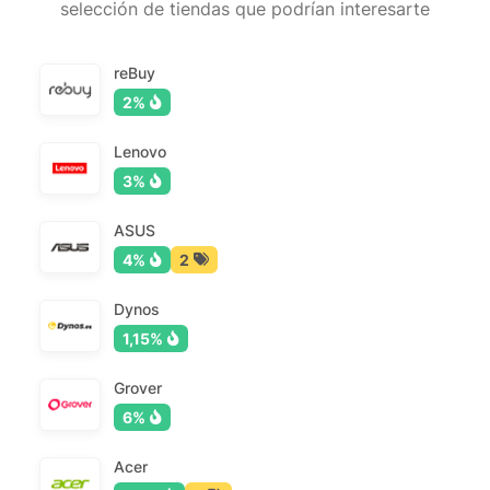
selección de tiendas que podrían interesarte
reBuy
2%
Lenovo
3%
ASUS
4%
2
Dynos
1,15%
Grover
6%
Acer