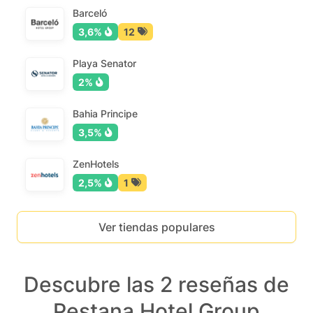
Barceló
3,6%
12
Playa Senator
2%
Bahia Principe
3,5%
ZenHotels
2,5%
1
Ver tiendas populares
Descubre las 2 reseñas de
Pestana Hotel Group