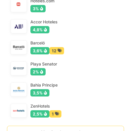
Hoteles.com
3%
Accor Hoteles
4,8%
Barceló
3,6%
12
Playa Senator
2%
Bahia Principe
3,5%
ZenHotels
2,5%
1