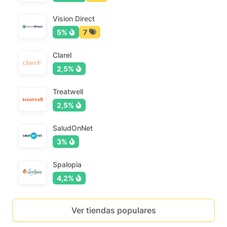
Vision Direct
5%
7
Clarel
2,5%
Treatwell
2,5%
SaludOnNet
3%
Spalopia
4,2%
Ver tiendas populares